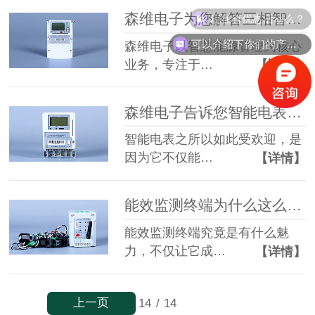
现在有优惠活动么？
森维电子为您解答三相智能电能表的工作原理
可以介绍下你们的产品么？
森维电子以智慧能源管理为核心
业务，专注于…
【详情】
森维电子告诉您智能电表中的远程抄表功能的意义
智能电表之所以如此受欢迎，是
因为它不仅能…
【详情】
能效监测终端为什么这么好用？森维电子告诉您！
能效监测终端究竟是有什么魅
力，不仅让它成…
【详情】
上一页
14
/
14