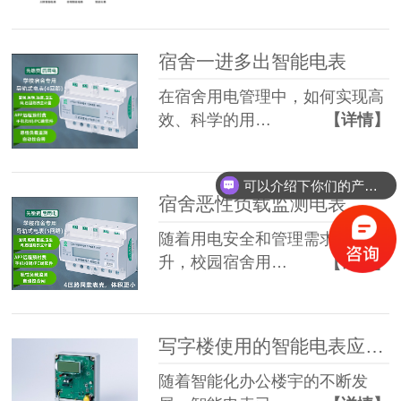
宿舍一进多出智能电表
在宿舍用电管理中，如何实现高
效、科学的用…
【详情】
可以介绍下你们的产品么？
宿舍恶性负载监测电表
随着用电安全和管理需求的提
升，校园宿舍用…
【详情】
写字楼使用的智能电表应该具备哪些功能
随着智能化办公楼宇的不断发