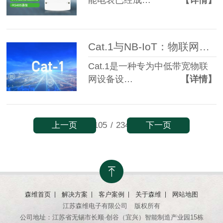
【详情】
Cat.1与NB-IoT：物联网设备的通信标准对比
Cat.1是一种专为中低带宽物联
网设备设…
【详情】
上一页
下一页
105
/
234
森维首页
解决方案
客户案例
关于森维
网站地图
江苏森维电子有限公司
版权所有
公司地址：江苏省无锡市长顺·创谷（宜兴）智能制造产业园15栋