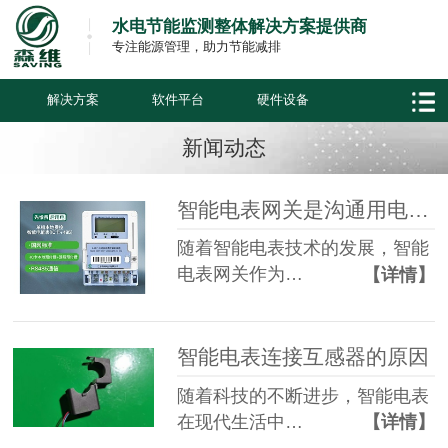
水电节能监测整体解决方案提供商
专注能源管理，助力节能减排
解决方案
软件平台
硬件设备
新闻动态
智能电表网关是沟通用电的桥梁
随着智能电表技术的发展，智能
电表网关作为…
【详情】
智能电表连接互感器的原因
随着科技的不断进步，智能电表
在现代生活中…
【详情】