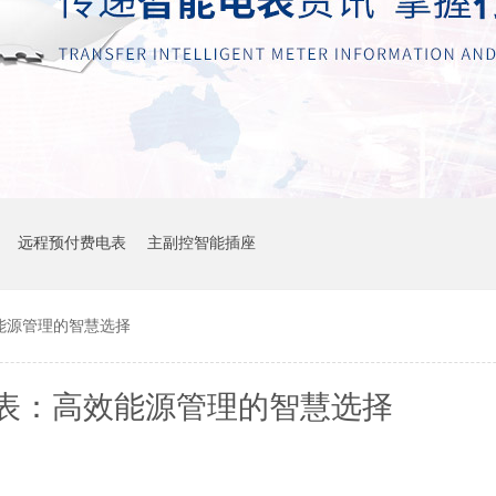
远程预付费电表
主副控智能插座
能源管理的智慧选择
表：高效能源管理的智慧选择