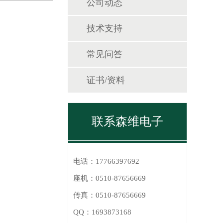
公司动态
技术支持
常见问答
证书/资料
联系森维电子
电话：
17766397692
座机：
0510-87656669
传真：
0510-87656669
QQ：
1693873168