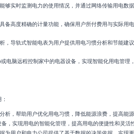
能够实时监测电力的使用情况，并通过网络传输用电数
具备高度精确的计量功能，确保用户所付费用与实际用
析，导轨式智能电表为用户提供用电习惯分析和节能建
pp或电脑远程控制家中的电器设备，实现智能化用电管理
用：
分析，帮助用户优化用电习惯，降低能源浪费，提高能
设备，实现用电的智能化管理，提高用电的便捷性和灵活
据为用户和电力公司提供了基于数据的决策依据，实现