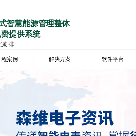
式智慧能源管理整体
免费提供系统
能减排
工程案例
解决方案
软件平台