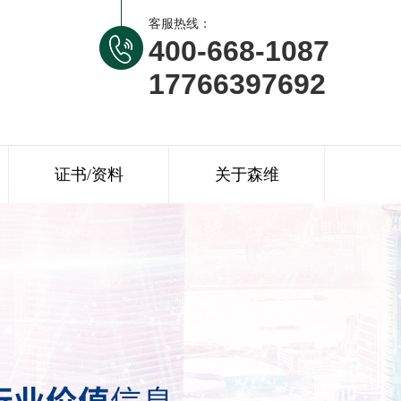
客服热线：
400-668-1087
17766397692
证书/资料
关于森维