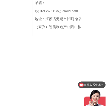
邮箱：
zyj1693873168@icloud.com
地址：
江苏省无锡市长顺·创谷
（宜兴）智能制造产业园15栋
有配备系统吗？