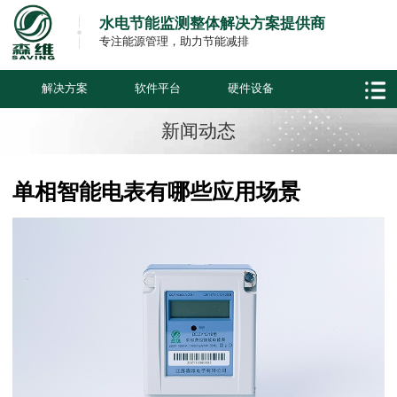
水电节能监测整体解决方案提供商
专注能源管理，助力节能减排
解决方案
软件平台
硬件设备
新闻动态
单相智能电表有哪些应用场景