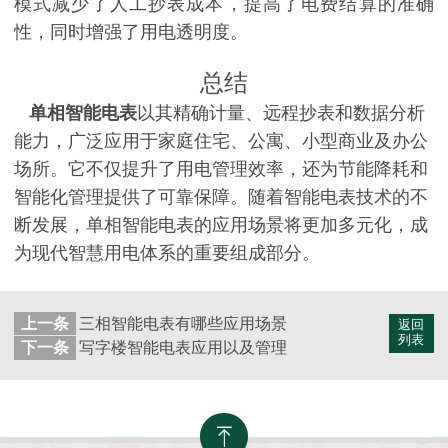
模式减少了人工抄表成本，提高了电费结算的准确
性，同时增强了用电透明度。
总结
单相智能电表
以其精确计量、远程抄表和数据分析
能力，广泛应用于家庭住宅、公寓、小型商业及办公
场所。它不仅提升了用电管理效率，还为节能降耗和
智能化管理提供了可靠保障。随着智能电表技术的不
断发展，单相智能电表的应用场景将更加多元化，成
为现代智慧用电体系的重要组成部分。
上一条
三相智能电表有哪些应用场景
返回
列表
下一条
写字楼智能电表应用以及管理