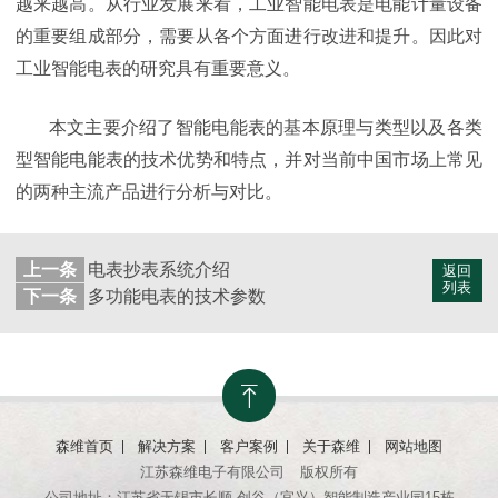
越来越高。
从行业发展来看，工业智能电表是电能计量设备
的重要组成部分，需要从各个方面进行改进和提升。
因此对
工业智能电表的研究具有重要意义。
本文主要介绍了智能电能表的基本原理与类型以及各类
型智能电能表的技术优势和特点，并对当前中国市场上常见
的两种主流产品进行分析与对比。
上一条
电表抄表系统介绍
返回
列表
下一条
多功能电表的技术参数
森维首页
解决方案
客户案例
关于森维
网站地图
江苏森维电子有限公司
版权所有
公司地址：江苏省无锡市长顺·创谷（宜兴）智能制造产业园15栋