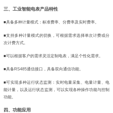
三、工业智能电表产品特性
■具备多种计量模式：标准费率、分费率及实时费率。
■支持多种计量模式的切换，可根据需求选择单次计费或分
次计费方式。
■可以根据客户的需求灵活定制电表，满足个性化需求。
■具备RS485通信接口，具备双向通信功能。
■可实现多种运行状态监测：实时电量采集、电量计量、电
能计量，以及运行状态监测，可以实现各种操作功能与控制
功能。
四、功能应用