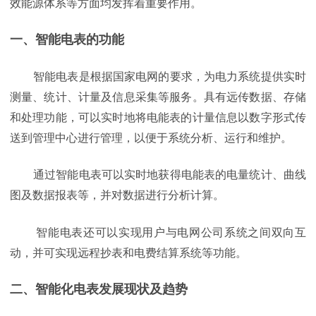
效能源体系等方面均发挥着重要作用。
一、智能电表的功能
智能电表是根据国家电网的要求，为电力系统提供实时
测量、统计、计量及信息采集等服务。
具有远传数据、存储
和处理功能，可以实时地将电能表的计量信息以数字形式传
送到管理中心进行管理，以便于系统分析、运行和维护。
通过智能电表可以实时地获得电能表的电量统计、曲线
图及数据报表等，并对数据进行分析计算。
智能电表还可以实现用户与电网公司系统之间双向互
动，并可实现远程抄表和电费结算系统等功能。
二、智能化电表发展现状及趋势