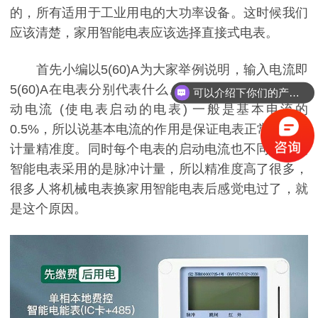
的，所有适用于工业用电的大功率设备。这时候我们
应该清楚，家用智能电表应该选择直接式电表。
首先小编以
5(60)A
为大家举例说明，输入电流即
5(60)A
在电表分别代表什么。
“
5
”代表基本电流，启
可以介绍下你们的产品么？
动电流
(
使电表启动的电表
)
一般是基本电流的
0.5%
，所以说基本电流的作用是保证电表正常转动和
计量精准度。同时每个电表的启动电流也不同，但是
智能电表采用的是
脉冲计量，所以精准度高了很多，
很多人将机械电表换家用智能电表后感觉电过了，就
是这个原因。