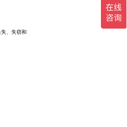
丢失、失窃和