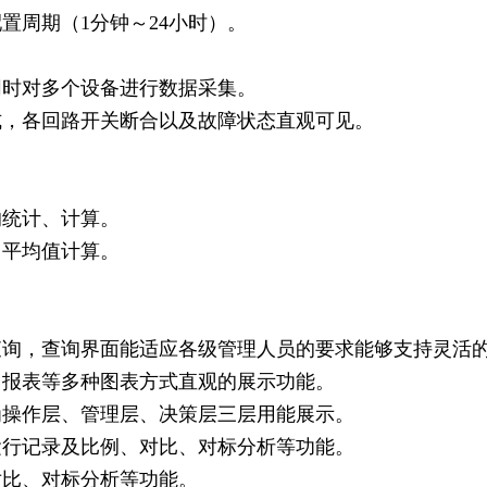
置周期（1分钟～24小时）。
。
同时对多个设备进行数据采集。
式，各回路开关断合以及故障状态直观可见。
的统计、计算。
、平均值计算。
查询，查询界面能适应各级管理人员的要求能够支持灵活
用报表等多种图表方式直观的展示功能。
为操作层、管理层、决策层三层用能展示。
运行记录及比例、对比、对标分析等功能。
对比、对标分析等功能。