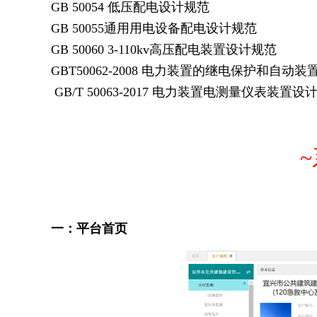
GB 50054 低压配电设计规范
GB 50055通用用电设备配电设计规范
GB 50060 3-110kv高压配电装置设计规范
GBT50062-2008 电力装置的继电保护和自动
GB/T 50063-2017 电力装置电测量仪表装置设
一：平台首页