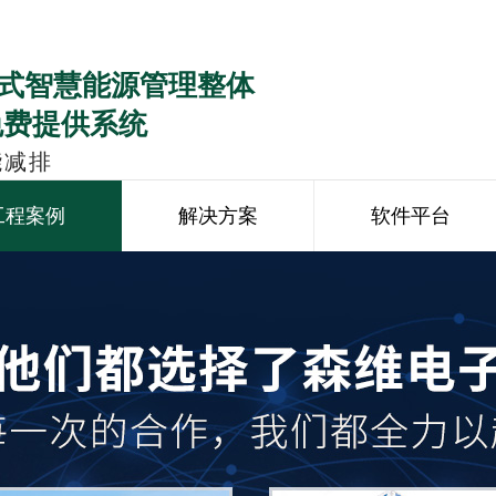
式智慧能源管理整体
免费提供系统
能减排
工程案例
解决方案
软件平台