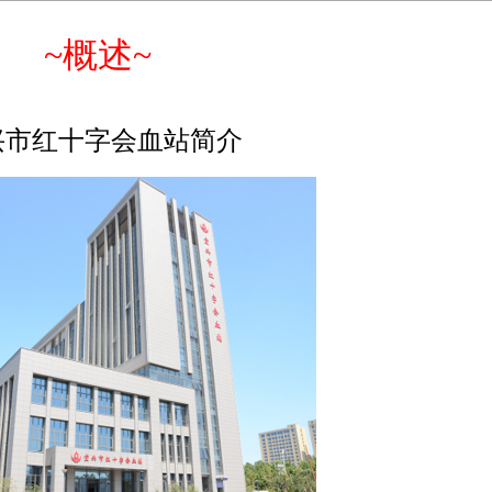
~概述~
兴市红十字会血站简介