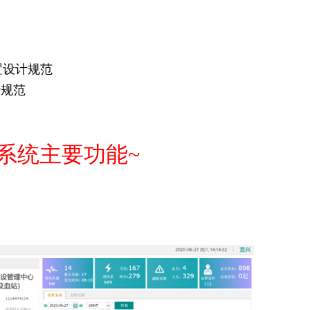
装置设计规范
计规范
~系统主要功能~