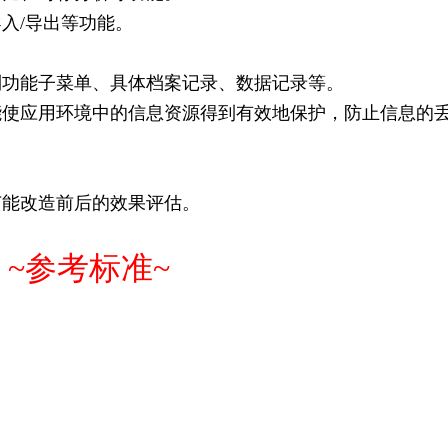
入/导出等功能。
到功能子菜单、具体档案记录、数据记录等。
能使应用环境中的信息资源得到有效地保护，防止信息的
节能改造前后的效果评估。
~参考标准~