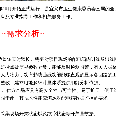
95年10月开始正式运行，是宜兴市卫生健康委员会直属的
供应及专业指导工作和相关服务工作。
~需求分析~
危险源实时监控。需要对项目现场的配电箱内进线及出线
旦监控点被监视参数异常，能够及时检测报警，有关人员
了人力物力，功率趋势曲线功能能够直观的显示各回路的
行整改，建立电能多级计量体系提供用能分析依据。
 。供方产品应具有高安全性与可靠性、易于扩展、便于
仅限于此，其技术性能应满足对配电箱数据监控的要求。
动采集现场开关状态以及故障状态等开关量数据。