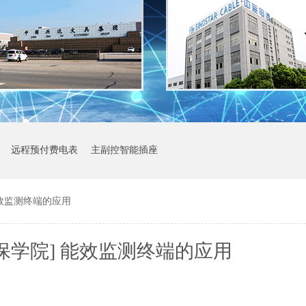
远程预付费电表
主副控智能插座
能效监测终端的应用
保学院] 能效监测终端的应用