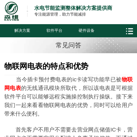
水电节能监测整体解决方案提供商
专注能源管理，助力节能减排
解决方案
软件平台
硬件设备
常见问答
物联网电表的特点和优势
当今插卡预付费电表的ic卡读写功能早已被
物联
网电表
的无线通讯模块所取代，所以该电表是可根据
软件平台可以能够远程实施操控制执行操纵。接下来
我们一起来看看物联网电表的优势，同时可以给用户
带来什么便利。
首先客户不用户不需要去营业网点储值IC卡，营