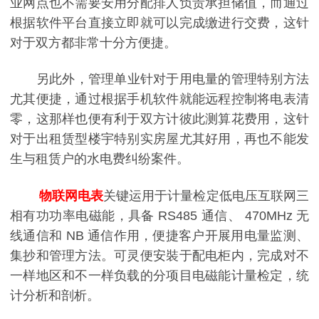
业网点也不需要安用分配排人负责承担储值，而通过
根据软件平台直接立即就可以完成缴进行交费，这针
对于双方都非常十分方便捷。
另此外，管理单业针对于用电量的管理特别方法
尤其便捷，通过根据手机软件就能远程控制将电表清
零，这那样也便有利于双方计彼此测算花费用，这针
对于出租赁型楼宇特别实房屋尤其好用，再也不能发
生与租赁户的水电费纠纷案件。
物联网电表
关键运用于计量检定低电压互联网三
相有功功率电磁能，具备 RS485 通信、 470MHz 无
线通信和 NB 通信作用，便捷客户开展用电量监测、
集抄和管理方法。可灵便安裝于配电柜内，完成对不
一样地区和不一样负载的分项目电磁能计量检定，统
计分析和剖析。