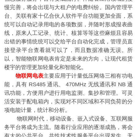
慢完善，将会出现与大租户的电费纠纷。国内管理平
台、关联有家十亿合伙人软件平台功能更加全面，系
统可以自动记录用电的各项数据，并随时形成报表曲
线，原来人工记录、统计、核算等等这些麻烦且容易
出错的事情统统可以交给平台自动化完成，管理员直
接登录平台查看就可以了，而且数据准确无误。所
以，智能物联网电表肯定是未来的方向，让现代租赁
楼宇的管理更加轻量化和智能化。
物联网电表
主要应用于计量低压网络三相有功电
能，具有 RS485 通讯、 470MHz 无线通讯和 NB 通
讯功能，方便用户进行用电监测、集抄和管理。可灵
活安装于配电箱内，实现对不同区域和不同负荷的分
项电能计量，统计和分析。
物联网时代，移动设备、嵌入式设备、互联网服
务平台将成为主流。随着行业应用的逐渐成熟，将会
有大的公共平台、共性技术性服务平台出现发生。无