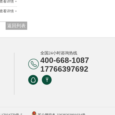
查看详情 +
查看详情 +
返回列表
全国24小时咨询热线
E
400-668-1087
17766397692