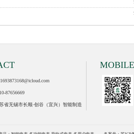
ACT
MOBIL
693873168@icloud.com
-87656669
苏省无锡市长顺·创谷（宜兴）智能制造