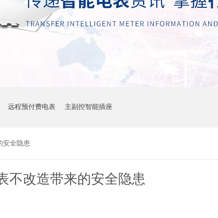
远程预付费电表
主副控智能插座
的安全隐患
表不改造带来的安全隐患