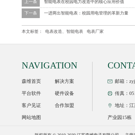
上一条
智能电表在校园电力改造中的核心应用价值
下一条
一进两出智能电表：校园用电管理的革新力量
本文标签：
电表改造、智能电表
电表厂家
NAVIGATION
CONT
森维首页
解决方案
邮箱：zyj1
平台软件
硬件设备
传真：0510
客户见证
合作加盟
地址：江
网站地图
产业园15栋