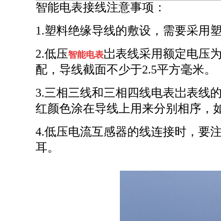
智能电表接线注意事项：
1.塑料绝缘导线的敷设，需要采用
2.低压
岀表线采用额定电压为
智能电表
配，导线截面不少于2.5平方毫米。
3.三相三线和三相四线电表岀表线
红颜色涂在导线上用来分别相序，
4.低压电流互感器的线连接时，要
耳。