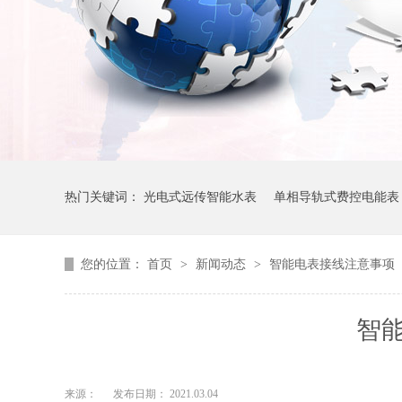
热门关键词：
光电式远传智能水表
单相导轨式费控电能表
您的位置：
首页
>
新闻动态
>
智能电表接线注意事项
智
来源：
发布日期： 2021.03.04