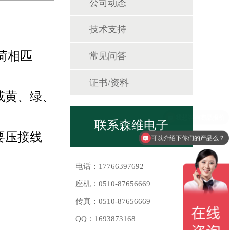
公司动态
技术支持
荷相匹
常见问答
证书/资料
或黄、绿、
联系森维电子
要压接线
可以介绍下你们的产品么？
电话：
17766397692
座机：
0510-87656669
传真：
0510-87656669
QQ：
1693873168