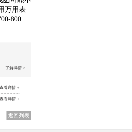
线图可能不
用万用表
-800
了解详情 >
查看详情 +
查看详情 +
返回列表