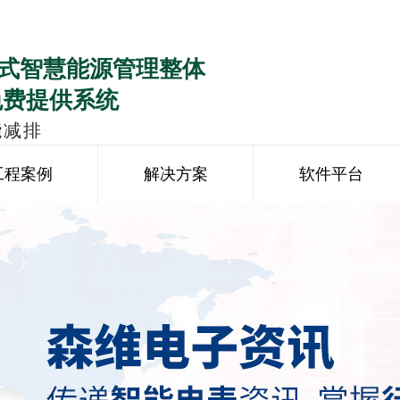
式智慧能源管理整体
免费提供系统
能减排
工程案例
解决方案
软件平台