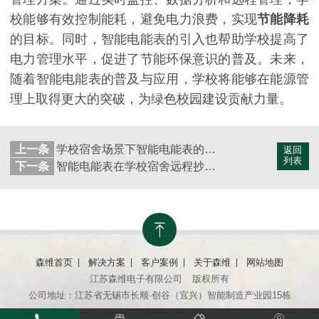
校能够有效控制能耗，避免电力浪费，实现
节能降耗
的目标。同时，智能电能表的引入也帮助学校提高了
电力管理水平，促进了节能环保意识的普及。未来，
随着智能电能表的普及与应用，学校将能够在能源管
理上取得更大的突破，为绿色校园建设贡献力量。
上一条
学校宿舍场景下智能电能表的部署策略
返回
列表
下一条
智能电能表在学校宿舍远程抄表系统中的应用
森维首页
解决方案
客户案例
关于森维
网站地图
江苏森维电子有限公司
版权所有
公司地址：江苏省无锡市长顺·创谷（宜兴）智能制造产业园15栋