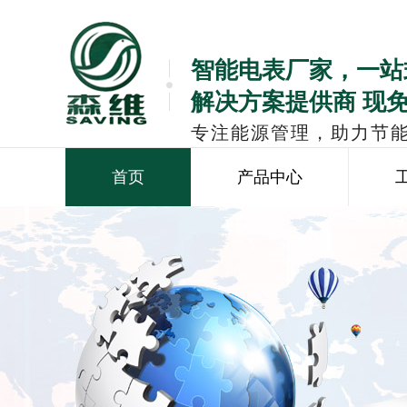
智能电表厂家，一站
解决方案提供商 现
专注能源管理，助力节
首页
产品中心