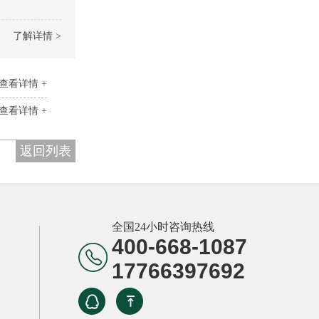
了解详情 >
查看详情 +
查看详情 +
返回列表
全国24小时咨询热线
E
400-668-1087
17766397692