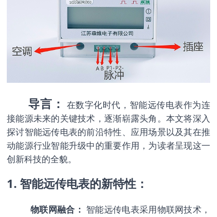
导言：
在数字化时代，智能远传电表作为连
接能源未来的关键技术，逐渐崭露头角。本文将深入
探讨智能远传电表的前沿特性、应用场景以及其在推
动能源行业智能升级中的重要作用，为读者呈现这一
创新科技的全貌。
1. 智能远传电表的新特性：
物联网融合：
智能远传电表采用物联网技术，