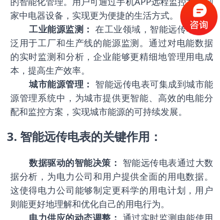
的智能化管理。用户可通过手机APP远程监控和控制
家中电器设备，实现更为便捷的生活方式。
工业能源监测：
在工业领域，智能远传电表广
泛用于工厂和生产线的能源监测。通过对电能数据
的实时监测和分析，企业能够更精细地管理用电成
本，提高生产效率。
城市能源管理：
智能远传电表可集成到城市能
源管理系统中，为城市提供更智能、高效的电能分
配和监控方案，实现城市能源的可持续发展。
3. 智能远传电表的关键作用：
数据驱动的智能决策：
智能远传电表通过大数
据分析，为电力公司和用户提供全面的用电数据。
这使得电力公司能够制定更科学的用电计划，用户
则能更好地理解和优化自己的用电行为。
电力供应的动态调整：
通过实时监测电能使用